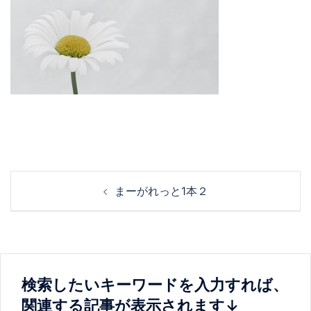
投
まーがれっと1本２
稿
ナ
ビ
ゲ
ー
検索したいキーワードを入力すれば、
シ
関連する記事が表示されます↓