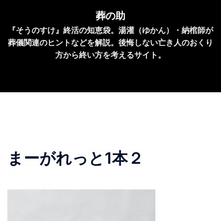
コ
葬の助
ン
『そうのすけ』終活の知恵袋。湯灌（ゆかん）・納棺師が
テ
葬儀関連のヒントなどを解説。後悔しない亡き人のおくり
ン
方から終い方を考えるサイト。
ツ
へ
ス
キ
ッ
プ
まーがれっと1本２