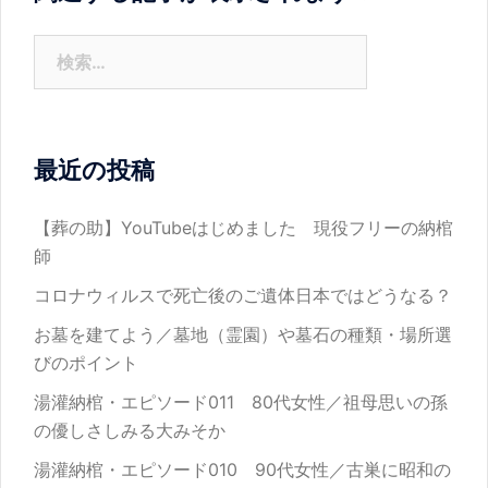
ョ
ン
検
索:
最近の投稿
【葬の助】YouTubeはじめました 現役フリーの納棺
師
コロナウィルスで死亡後のご遺体日本ではどうなる？
お墓を建てよう／墓地（霊園）や墓石の種類・場所選
びのポイント
湯灌納棺・エピソード011 80代女性／祖母思いの孫
の優しさしみる大みそか
湯灌納棺・エピソード010 90代女性／古巣に昭和の