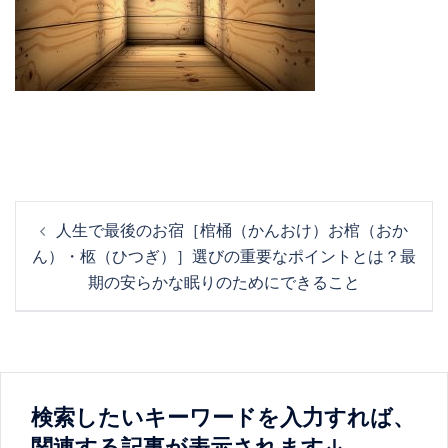
投
人生で最後のお宿［棺桶（かんおけ）お棺（おか
稿
ん）・柩（ひつぎ）］選びの重要なポイントとは？最
ナ
期の安らかな眠りのためにできること
ビ
ゲ
ー
シ
ョ
検索したいキーワードを入力すれば、
ン
関連する記事が表示されます↓