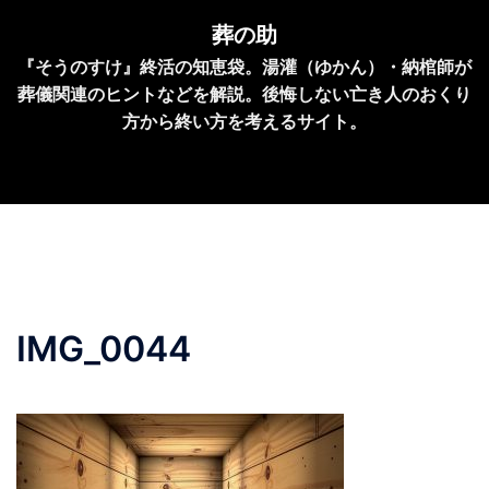
コ
葬の助
ン
『そうのすけ』終活の知恵袋。湯灌（ゆかん）・納棺師が
テ
葬儀関連のヒントなどを解説。後悔しない亡き人のおくり
ン
方から終い方を考えるサイト。
ツ
へ
ス
キ
ッ
プ
IMG_0044