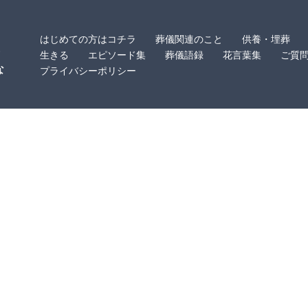
はじめての方はコチラ
葬儀関連のこと
供養・埋葬
・
生きる
エピソード集
葬儀語録
花言葉集
ご質
な
プライバシーポリシー
。