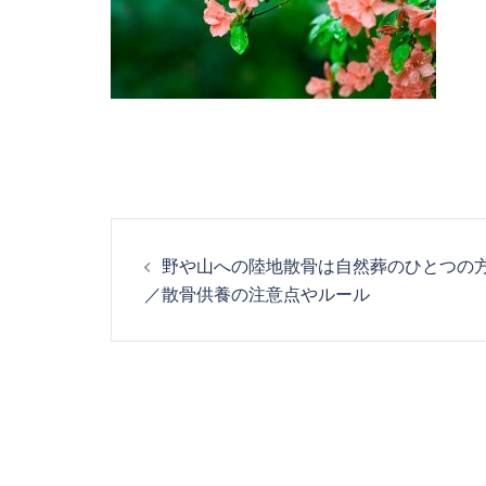
投
野や山への陸地散骨は自然葬のひとつの
稿
／散骨供養の注意点やルール
ナ
ビ
ゲ