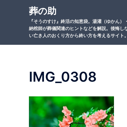
コ
葬の助
ン
テ
『そうのすけ』終活の知恵袋。湯灌（ゆかん）
ン
納棺師が葬儀関連のヒントなどを解説。後悔し
ツ
い亡き人のおくり方から終い方を考えるサイト
へ
ス
キ
ッ
プ
IMG_0308