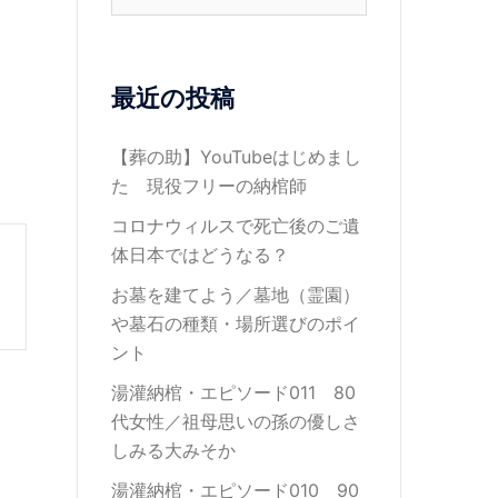
索:
最近の投稿
【葬の助】YouTubeはじめまし
た 現役フリーの納棺師
コロナウィルスで死亡後のご遺
体日本ではどうなる？
お墓を建てよう／墓地（霊園）
や墓石の種類・場所選びのポイ
ント
湯灌納棺・エピソード011 80
代女性／祖母思いの孫の優しさ
しみる大みそか
湯灌納棺・エピソード010 90