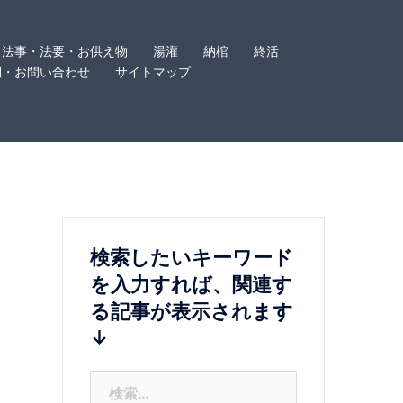
法事・法要・お供え物
湯灌
納棺
終活
問・お問い合わせ
サイトマップ
検索したいキーワード
を入力すれば、関連す
る記事が表示されます
↓
検