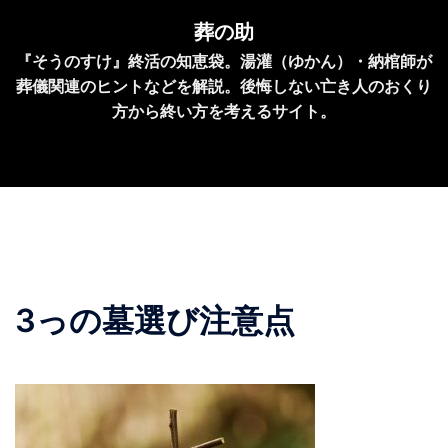
コ
葬の助
ン
『そうのすけ』終活の知恵袋。湯灌（ゆかん）・納棺師が
テ
葬儀関連のヒントなどを解説。後悔しない亡き人のおくり
ン
方から終い方を考えるサイト。
ツ
へ
ス
キ
ッ
プ
3っの墓選び注意点