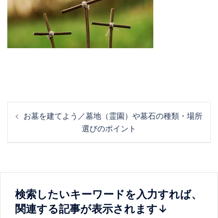
投
お墓を建てよう／墓地（霊園）や墓石の種類・場所
稿
選びのポイント
ナ
ビ
ゲ
ー
シ
検索したいキーワードを入力すれば、
ョ
関連する記事が表示されます↓
ン