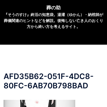
コ
葬の助
ン
『そうのすけ』終活の知恵袋。湯灌（ゆかん）・納棺師が
テ
葬儀関連のヒントなどを解説。後悔しない亡き人のおくり
ン
方から終い方を考えるサイト。
ツ
へ
ス
キ
ッ
プ
AFD35B62-051F-4DC8-
80FC-6AB70B798BAD