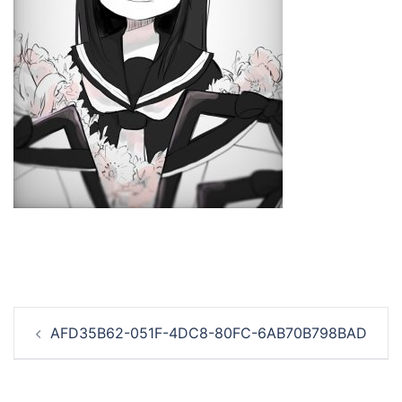
投
AFD35B62-051F-4DC8-80FC-6AB70B798BAD
稿
ナ
ビ