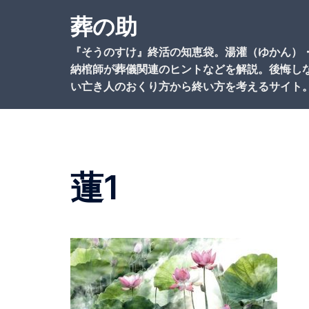
コ
葬の助
ン
テ
『そうのすけ』終活の知恵袋。湯灌（ゆかん）
ン
納棺師が葬儀関連のヒントなどを解説。後悔し
ツ
い亡き人のおくり方から終い方を考えるサイト
へ
ス
キ
ッ
プ
蓮1