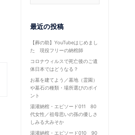
索:
最近の投稿
【葬の助】YouTubeはじめまし
た 現役フリーの納棺師
コロナウィルスで死亡後のご遺
体日本ではどうなる？
お墓を建てよう／墓地（霊園）
や墓石の種類・場所選びのポイ
ント
湯灌納棺・エピソード011 80
代女性／祖母思いの孫の優しさ
しみる大みそか
湯灌納棺・エピソード010 90