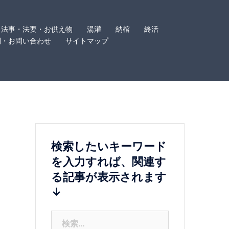
法事・法要・お供え物
湯灌
納棺
終活
問・お問い合わせ
サイトマップ
検索したいキーワード
を入力すれば、関連す
る記事が表示されます
↓
検