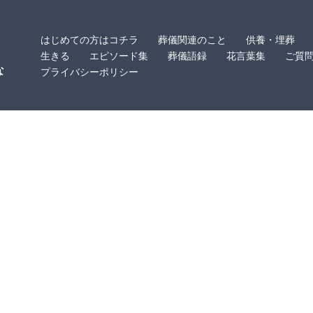
はじめての方はコチラ
葬儀関連のこと
供養・埋葬
・
生きる
エピソード集
葬儀語録
花言葉集
ご質
な
プライバシーポリシー
。