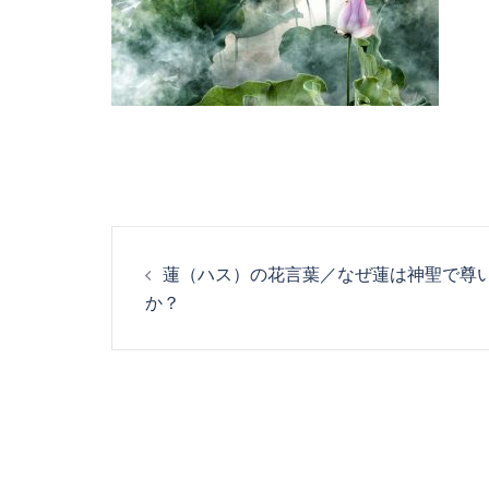
投
蓮（ハス）の花言葉／なぜ蓮は神聖で尊
稿
か？
ナ
ビ
ゲ