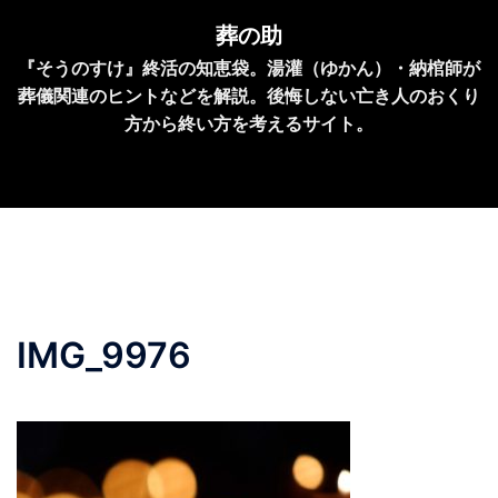
コ
葬の助
ン
『そうのすけ』終活の知恵袋。湯灌（ゆかん）・納棺師が
テ
葬儀関連のヒントなどを解説。後悔しない亡き人のおくり
ン
方から終い方を考えるサイト。
ツ
へ
ス
キ
ッ
プ
IMG_9976