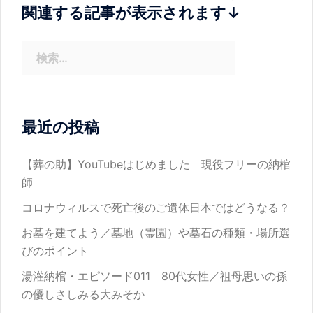
ョ
関連する記事が表示されます↓
ン
検
索:
最近の投稿
【葬の助】YouTubeはじめました 現役フリーの納棺
師
コロナウィルスで死亡後のご遺体日本ではどうなる？
お墓を建てよう／墓地（霊園）や墓石の種類・場所選
びのポイント
湯灌納棺・エピソード011 80代女性／祖母思いの孫
の優しさしみる大みそか