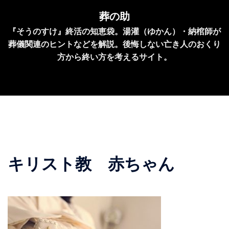
コ
葬の助
ン
『そうのすけ』終活の知恵袋。湯灌（ゆかん）・納棺師が
テ
葬儀関連のヒントなどを解説。後悔しない亡き人のおくり
ン
方から終い方を考えるサイト。
ツ
へ
ス
キ
ッ
プ
キリスト教 赤ちゃん