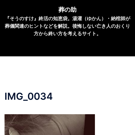
コ
葬の助
ン
『そうのすけ』終活の知恵袋。湯灌（ゆかん）・納棺師が
テ
葬儀関連のヒントなどを解説。後悔しない亡き人のおくり
ン
方から終い方を考えるサイト。
ツ
へ
ス
キ
ッ
プ
IMG_0034