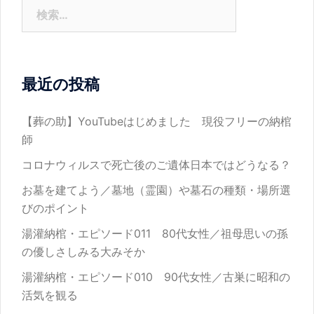
検
索:
最近の投稿
【葬の助】YouTubeはじめました 現役フリーの納棺
師
コロナウィルスで死亡後のご遺体日本ではどうなる？
お墓を建てよう／墓地（霊園）や墓石の種類・場所選
びのポイント
湯灌納棺・エピソード011 80代女性／祖母思いの孫
の優しさしみる大みそか
湯灌納棺・エピソード010 90代女性／古巣に昭和の
活気を観る