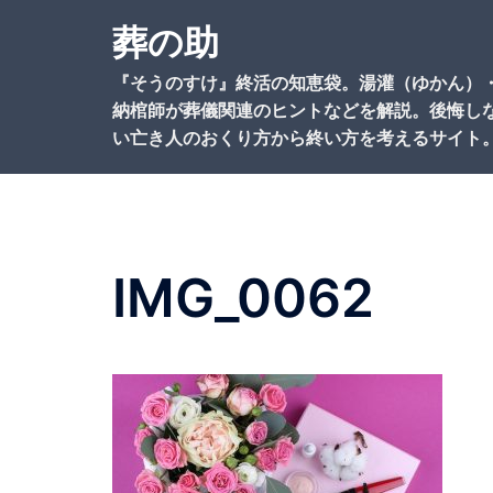
コ
葬の助
ン
テ
『そうのすけ』終活の知恵袋。湯灌（ゆかん）
ン
納棺師が葬儀関連のヒントなどを解説。後悔し
ツ
い亡き人のおくり方から終い方を考えるサイト
へ
ス
キ
ッ
プ
IMG_0062