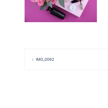
投
IMG_0062
稿
ナ
ビ
ゲ