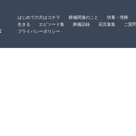
はじめての方はコチラ
葬儀関連のこと
供養・埋葬
・
生きる
エピソード集
葬儀語録
花言葉集
ご質
な
プライバシーポリシー
。