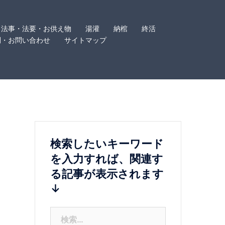
法事・法要・お供え物
湯灌
納棺
終活
問・お問い合わせ
サイトマップ
検索したいキーワード
を入力すれば、関連す
る記事が表示されます
↓
検