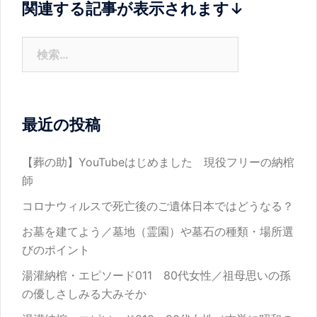
関連する記事が表示されます↓
ョ
ン
検
索:
最近の投稿
【葬の助】YouTubeはじめました 現役フリーの納棺
師
コロナウィルスで死亡後のご遺体日本ではどうなる？
お墓を建てよう／墓地（霊園）や墓石の種類・場所選
びのポイント
湯灌納棺・エピソード011 80代女性／祖母思いの孫
の優しさしみる大みそか