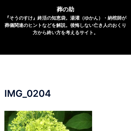
コ
葬の助
ン
『そうのすけ』終活の知恵袋。湯灌（ゆかん）・納棺師が
テ
葬儀関連のヒントなどを解説。後悔しない亡き人のおくり
ン
方から終い方を考えるサイト。
ツ
へ
ス
キ
ッ
プ
IMG_0204