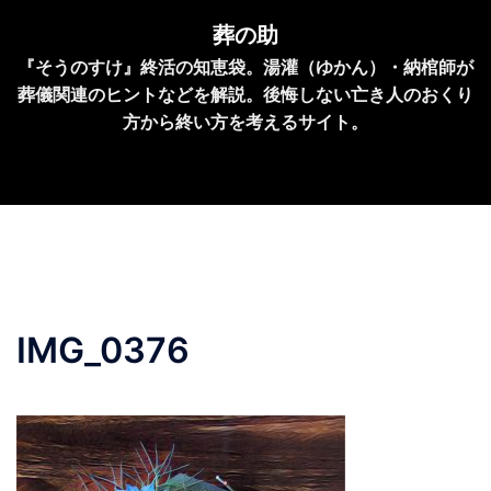
コ
葬の助
ン
『そうのすけ』終活の知恵袋。湯灌（ゆかん）・納棺師が
テ
葬儀関連のヒントなどを解説。後悔しない亡き人のおくり
ン
方から終い方を考えるサイト。
ツ
へ
ス
キ
ッ
プ
IMG_0376