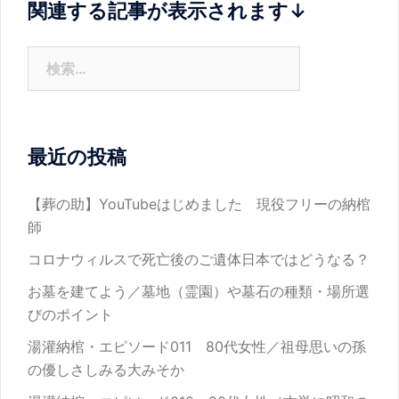
関連する記事が表示されます↓
ョ
ン
検
索:
最近の投稿
【葬の助】YouTubeはじめました 現役フリーの納棺
師
コロナウィルスで死亡後のご遺体日本ではどうなる？
お墓を建てよう／墓地（霊園）や墓石の種類・場所選
びのポイント
湯灌納棺・エピソード011 80代女性／祖母思いの孫
の優しさしみる大みそか