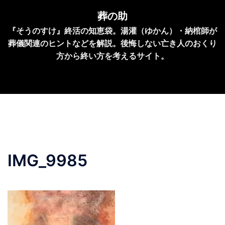
コ
葬の助
ン
『そうのすけ』終活の知恵袋。湯灌（ゆかん）・納棺師が
テ
葬儀関連のヒントなどを解説。後悔しない亡き人のおくり
ン
方から終い方を考えるサイト。
ツ
へ
ス
キ
ッ
プ
IMG_9985