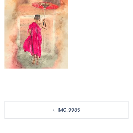
投
IMG_9985
稿
ナ
ビ