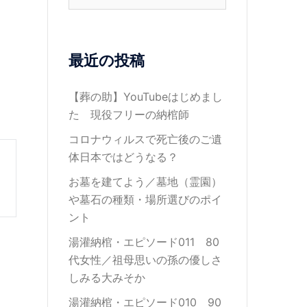
索:
最近の投稿
【葬の助】YouTubeはじめまし
た 現役フリーの納棺師
コロナウィルスで死亡後のご遺
体日本ではどうなる？
お墓を建てよう／墓地（霊園）
や墓石の種類・場所選びのポイ
ント
湯灌納棺・エピソード011 80
代女性／祖母思いの孫の優しさ
しみる大みそか
湯灌納棺・エピソード010 90