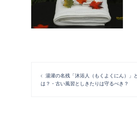
投
湯灌の名残「沐浴人（もくよくにん）」
稿
は？・古い風習としきたりは守るべき？
ナ
ビ
ゲ