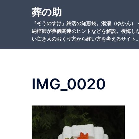
コ
葬の助
ン
テ
『そうのすけ』終活の知恵袋。湯灌（ゆかん）
ン
納棺師が葬儀関連のヒントなどを解説。後悔し
ツ
い亡き人のおくり方から終い方を考えるサイト
へ
ス
キ
ッ
プ
IMG_0020