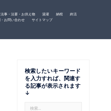
法事・法要・お供え物
湯灌
納棺
終活
問・お問い合わせ
サイトマップ
検索したいキーワード
を入力すれば、関連す
る記事が表示されます
↓
検