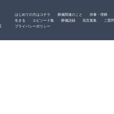
はじめての方はコチラ
葬儀関連のこと
供養・埋葬
・
生きる
エピソード集
葬儀語録
花言葉集
ご質
な
プライバシーポリシー
。