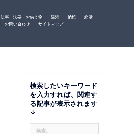
法事・法要・お供え物
湯灌
納棺
終活
問・お問い合わせ
サイトマップ
検索したいキーワード
を入力すれば、関連す
る記事が表示されます
↓
検