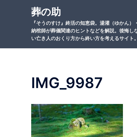
コ
葬の助
ン
テ
『そうのすけ』終活の知恵袋。湯灌（ゆかん）
ン
納棺師が葬儀関連のヒントなどを解説。後悔し
ツ
い亡き人のおくり方から終い方を考えるサイト
へ
ス
キ
ッ
プ
IMG_9987