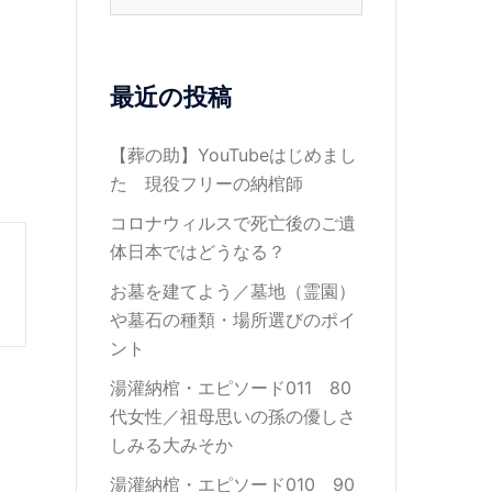
索:
最近の投稿
【葬の助】YouTubeはじめまし
た 現役フリーの納棺師
コロナウィルスで死亡後のご遺
体日本ではどうなる？
お墓を建てよう／墓地（霊園）
や墓石の種類・場所選びのポイ
ント
湯灌納棺・エピソード011 80
代女性／祖母思いの孫の優しさ
しみる大みそか
湯灌納棺・エピソード010 90