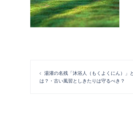
投
湯灌の名残「沐浴人（もくよくにん）」
稿
は？・古い風習としきたりは守るべき？
ナ
ビ
ゲ