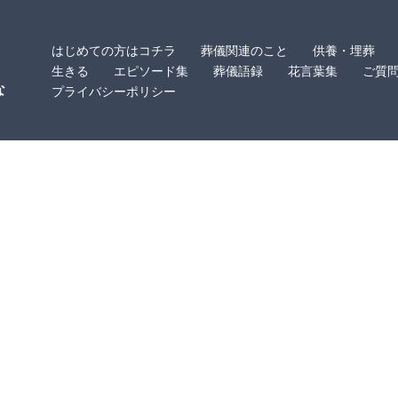
はじめての方はコチラ
葬儀関連のこと
供養・埋葬
・
生きる
エピソード集
葬儀語録
花言葉集
ご質
な
プライバシーポリシー
。