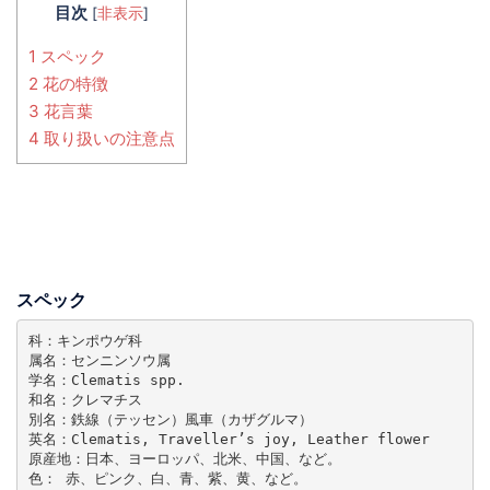
目次
[
非表示
]
1 スペック
2 花の特徴
3 花言葉
4 取り扱いの注意点
スペック
科：キンポウゲ科

属名：センニンソウ属

学名：Clematis spp.

和名：クレマチス

別名：鉄線（テッセン）風車（カザグルマ）

英名：Clematis, Traveller’s joy, Leather flower

原産地：日本、ヨーロッパ、北米、中国、など。

色： 赤、ピンク、白、青、紫、黄、など。
