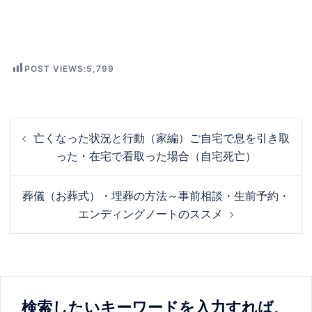
POST VIEWS:
5,799
投
亡くなった状況と行動（家編）ご自宅で息を引き取
稿
った・在宅で看取った場合（自宅死亡）
ナ
ビ
葬儀（お葬式）・埋葬の方法～事前相談・生前予約・
ゲ
エンディングノートのススメ
ー
シ
ョ
ン
検索したいキーワードを入力すれば、