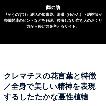
コ
葬の助
ン
『そうのすけ』終活の知恵袋。湯灌（ゆかん）・納棺師が
テ
葬儀関連のヒントなどを解説。後悔しない亡き人のおくり
ン
方から終い方を考えるサイト。
ツ
へ
ス
キ
ッ
プ
クレマチスの花言葉と特徴
／全身で美しい精神を表現
するしたたかな蔓性植物