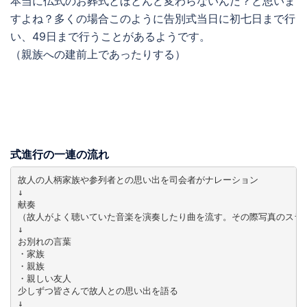
本当に仏式のお葬式とほとんど変わらないんだ？と思いま
すよね？多くの場合このように告別式当日に初七日まで行
い、49日まで行うことがあるようです。
（親族への建前上であったりする）
式進行の一連の流れ
故人の人柄家族や参列者との思い出を司会者がナレーション

↓

献奏

（故人がよく聴いていた音楽を演奏したり曲を流す。その際写真のスライ
↓

お別れの言葉

・家族

・親族

・親しい友人

少しずつ皆さんで故人との思い出を語る

↓
