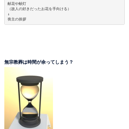
献花や献灯

（故人の好きだったお花を手向ける）

↓

喪主の挨拶
無宗教葬は時間が余ってしまう？