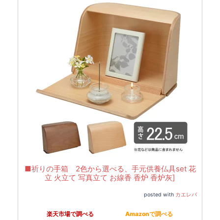
■祈りの手箱 2色から選べる、手元供養仏具set 花
立 火立て 写真立て お線香 香炉 香炉灰]
posted with
カエレバ
楽天市場で調べる
Amazonで調べる