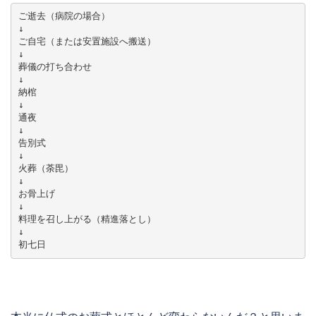
ご逝去（病院の場合）

↓

ご自宅（または安置施設へ搬送）

↓

葬儀の打ち合わせ

↓

納棺

↓

通夜

↓

告別式

↓

火葬（荼毘）

↓

お骨上げ

↓

料理を召し上がる（精進落とし）

↓

初七日