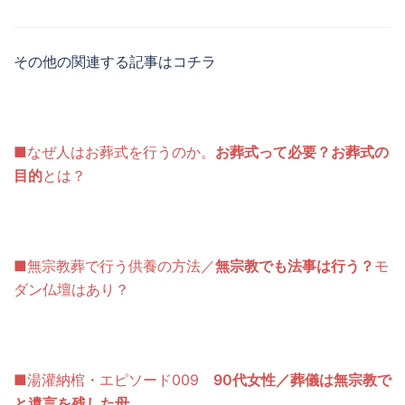
その他の関連する記事はコチラ
■なぜ人はお葬式を行うのか。
お葬式って必要？お葬式の
目的
とは？
■無宗教葬で行う供養の方法／
無宗教でも法事は行う？
モ
ダン仏壇はあり？
■湯灌納棺・エピソード009
90代女性／葬儀は無宗教で
と遺言を残した母