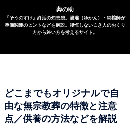
コ
葬の助
ン
『そうのすけ』終活の知恵袋。湯灌（ゆかん）・納棺師が
テ
葬儀関連のヒントなどを解説。後悔しない亡き人のおくり
ン
方から終い方を考えるサイト。
ツ
へ
ス
キ
ッ
プ
どこまでもオリジナルで自
由な無宗教葬の特徴と注意
点／供養の方法などを解説